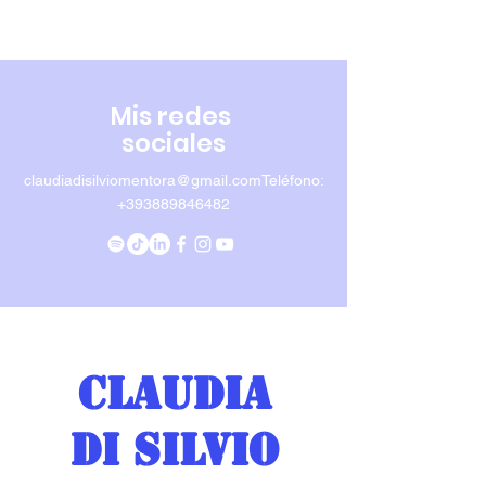
Mis redes
sociales
claudiadisilviomentora@gmail.com
Teléfono
:
+393889846482
Preguntas frecuentes
Claudia
Di Silvio